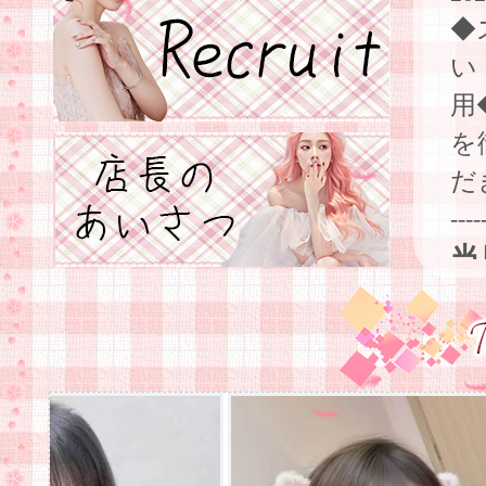
◆
い
用
を
だ
----
当
202
当
為
ー
を
----