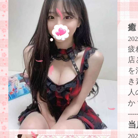
癒
202
疲
店
を
き
人
か
----
当
202