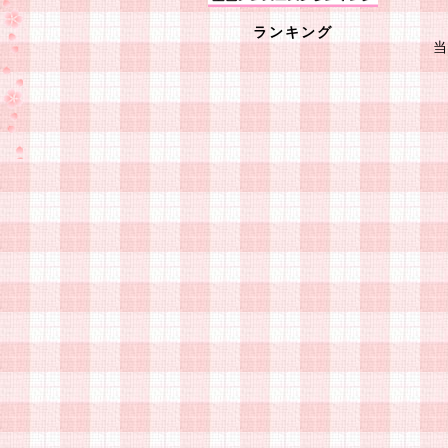
い
ランキング
202
本
1
い
て
き
し
----