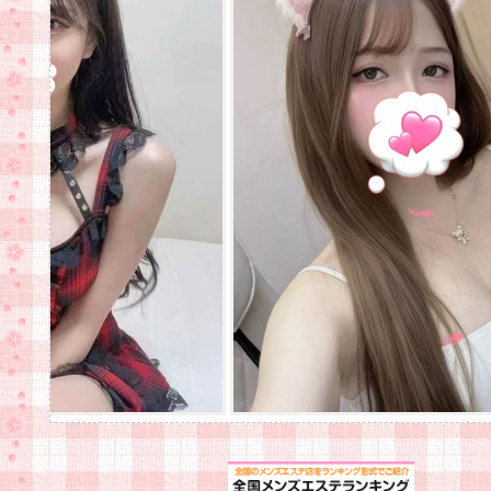
当
202
当
う
洗
な
消
手
ま
の
----
い